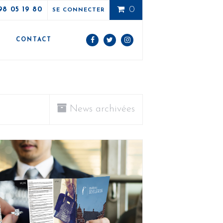
0
98 05 19 80
SE CONNECTER
E
CONTACT
News archivées