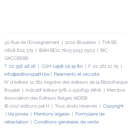
30 Rue de l’Enseignement | 1000 Bruxelles | TVA BE
0828 624 379 | IBAN BE21 7805 9293 0903 | BIC
GKCCBEBB
T.
02 356 46 16
| GSM
0498 05 19 80
| F. 02 361 10 79 |
info@editionspatH.be
|
Paiements et sécurité
N° d'éditeur 12.782 (registre des éditeurs de la Bibliothèque
Royale) | Indicatif éditeur 978-2-930639 (Afnil) | Membre
Association des Éditeurs Belges (ADEB)
© 2017 éditions pat.H | Tous droits réservés |
Copyright
|
Vie privée
|
Mentions légales
|
Formulaire de
rétractation
|
Conditions générales de vente