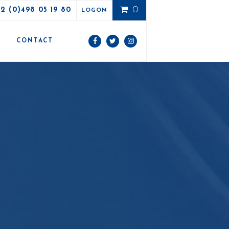
0
32 (0)498 05 19 80
LOGON
E
CONTACT