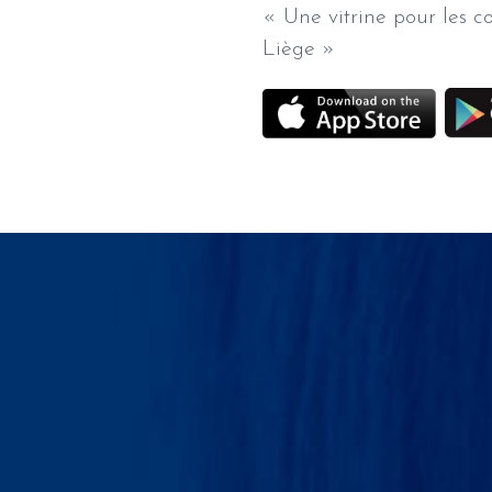
« Une vitrine pour les c
Liège »