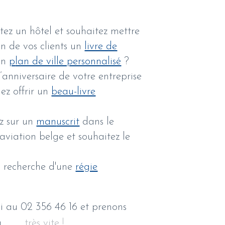
tez un hôtel et souhaitez mettre
on de vos clients un
livre de
un
p
lan de ville personnalisé
?
l’anniversaire de votre entreprise
ez offrir un
beau-livre
?
ez sur un
man
uscrit
dans le
aviation belge et souhaitez le
a recherche d'une
régie
i au 02 356 46 16 et prenons
à
très vite !