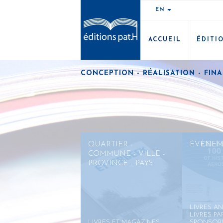
EN
ACCUEIL
ÉDITI
CONCEPTION - RÉALISATION - FIN
QUARTIER -
ÉVÈNEM
COMMUNE - VILLE -
PROVINCE - PAYS
LIVRES AN
LIVRES PA
LIVRES ET MAGAZINES
SPONSOR