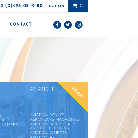
0
32 (0)498 05 19 80
LOGON
E
CONTACT
E-SHOP
AVIATION
AVIATION BOOKS
S
AEROPLANE MAGAZINES
ISÉES
AVIATION BOOK SERIES
E MUSÉES
AND COLLECTIONS
AVIATION OBJECTS
N
AVIATION ART