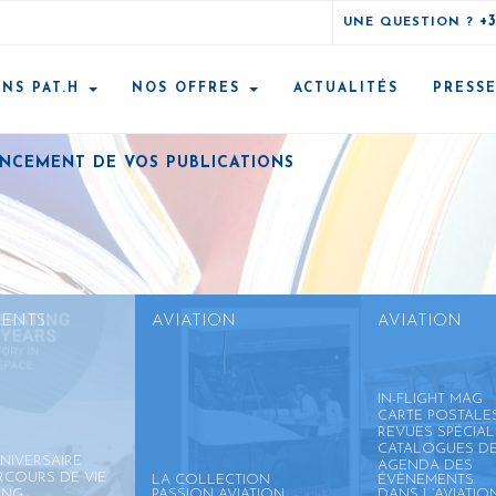
+
UNE QUESTION ?
ONS PAT.H
NOS OFFRES
ACTUALITÉS
PRESS
ANCEMENT DE VOS PUBLICATIONS
ENTS
AVIATION
AVIATION
IN-FLIGHT MAG
CARTE POSTALE
REVUES SPÉCIAL
CATALOGUES D
NIVERSAIRE
AGENDA DES
RCOURS DE VIE
LA COLLECTION
ÉVÈNEMENTS
ING
PASSION AVIATION
DANS L’AVIATIO