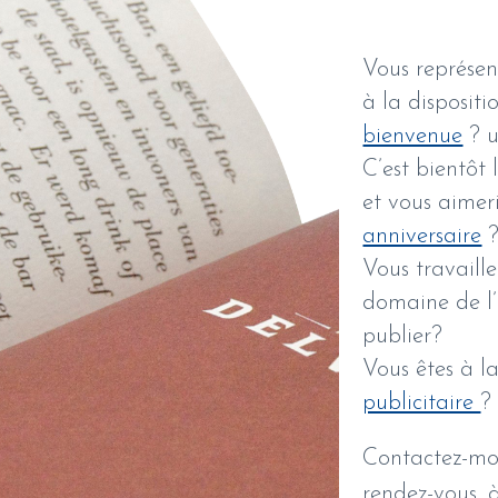
Vous représen
à la dispositi
bienvenue
?
C’est bientôt 
et vous aimeri
anniversaire
Vous travaill
domaine de l’
publier?
Vous êtes à l
publicitaire
?
Contactez-mo
rendez-vous, 