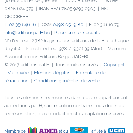
30 Rue de l’Enseignement | 1000 Bruxelles | TVA BE
0828 624 379 | IBAN BE21 7805 9293 0903 | BIC
GKCCBEBB
T.
02 356 46 16
| GSM
0498 05 19 80
| F. 02 361 10 79 |
info@editionspatH.be
|
Paiements et sécurité
N° d'éditeur 12.782 (registre des éditeurs de la Bibliothèque
Royale) | Indicatif éditeur 978-2-930639 (Afnil) | Membre
Association des Éditeurs Belges (ADEB)
© 2017 éditions pat.H | Tous droits réservés |
Copyright
|
Vie privée
|
Mentions légales
|
Formulaire de
rétractation
|
Conditions générales de vente
Tous les éléments représentés dans ce site appartiennent
aux éditions pat.H, sauf mention contraire. Tous droits de
représentation, de reproduction et d’adaptation réservés.
Membre de
et du
,
affiliée à