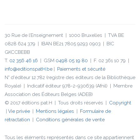
30 Rue de l’Enseignement | 1000 Bruxelles | TVA BE
0828 624 379 | IBAN BE21 7805 9293 0903 | BIC
GKCCBEBB
T.
02 356 46 16
| GSM
0498 05 19 80
| F. 02 361 10 79 |
info@editionspatH.be
|
Paiements et sécurité
N° d'éditeur 12.782 (registre des éditeurs de la Bibliothèque
Royale) | Indicatif éditeur 978-2-930639 (Afnil) | Membre
Association des Éditeurs Belges (ADEB)
© 2017 éditions pat.H | Tous droits réservés |
Copyright
|
Vie privée
|
Mentions légales
|
Formulaire de
rétractation
|
Conditions générales de vente
Tous les éléments représentés dans ce site appartiennent