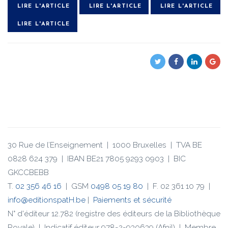
LIRE L'ARTICLE
LIRE L'ARTICLE
LIRE L'ARTICLE
LIRE L'ARTICLE
30 Rue de l’Enseignement | 1000 Bruxelles | TVA BE
0828 624 379 | IBAN BE21 7805 9293 0903 | BIC
GKCCBEBB
T.
02 356 46 16
| GSM
0498 05 19 80
| F. 02 361 10 79 |
info@editionspatH.be
|
Paiements et sécurité
N° d'éditeur 12.782 (registre des éditeurs de la Bibliothèque
Royale) | Indicatif éditeur 978-2-930639 (Afnil) | Membre