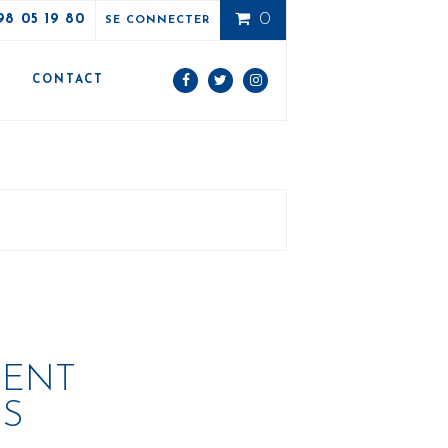
0
98 05 19 80
SE CONNECTER
E
CONTACT
MENT
LS