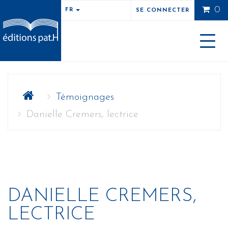
0
FR
SE CONNECTER
Toggle
naviga
Témoignages
Danielle Cremers, lectrice
DANIELLE CREMERS,
LECTRICE