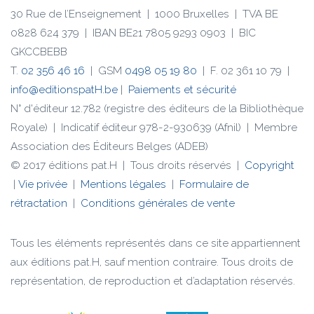
30 Rue de l’Enseignement | 1000 Bruxelles | TVA BE
0828 624 379 | IBAN BE21 7805 9293 0903 | BIC
GKCCBEBB
T.
02 356 46 16
| GSM
0498 05 19 80
| F. 02 361 10 79 |
info@editionspatH.be
|
Paiements et sécurité
N° d'éditeur 12.782 (registre des éditeurs de la Bibliothèque
Royale) | Indicatif éditeur 978-2-930639 (Afnil) | Membre
Association des Éditeurs Belges (ADEB)
© 2017 éditions pat.H | Tous droits réservés |
Copyright
|
Vie privée
|
Mentions légales
|
Formulaire de
rétractation
|
Conditions générales de vente
Tous les éléments représentés dans ce site appartiennent
aux éditions pat.H, sauf mention contraire. Tous droits de
représentation, de reproduction et d’adaptation réservés.